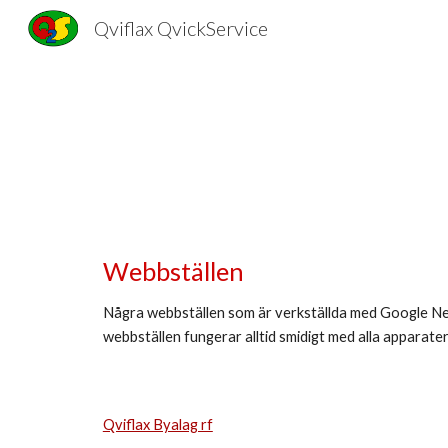
Qviflax QvickService
Sk
Webbställen
Några webbställen som är verkställda med Google Ne
webbställen fungerar alltid smidigt med alla apparater
Qviflax Byalag rf