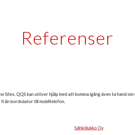
ip to main content
Skip to navigat
Referenser
w Sites. QQS kan utöver hjälp med att komma igång även ta hand om
 från bordsdator till mobiltelefon.
Sähkölukko Oy